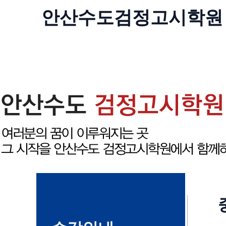
콘
안산수도
검정고시
학원
텐
츠
로
건
너
뛰
기