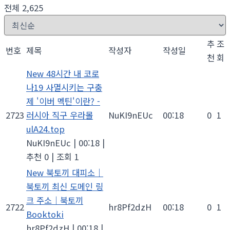
전체 2,625
추
조
번호
제목
작성자
작성일
천
회
New
48시간 내 코로
나19 사멸시키는 구충
제 '이버 멕틴'이란? -
2723
러시아 직구 우라몰
NuKI9nEUc
00:18
0
1
ulA24.top
NuKI9nEUc
|
00:18
|
추천 0
|
조회 1
New
북토끼 대피소｜
북토끼 최신 도메인 링
크 주소｜북토끼
2722
hr8Pf2dzH
00:18
0
1
Booktoki
hr8Pf2dzH
|
00:18
|