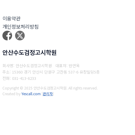
이용약관
개인정보처리방침
안산수도검정고시학원
회사명: 안산수도검정고시학원 대표자: 반연옥
주소: 15360 경기 안산시 단원구 고잔동 537-6 유창빌딩5층
전화: 031-413-6233
Copyright © 2025 안산수도검정고시학원. All rights reserved.
Created by
Yescall.com
[
관리자
]