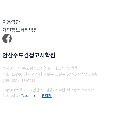
이용약관
개인정보처리방침
안산수도검정고시학원
회사명: 안산수도검정고시학원 대표자: 반연옥
주소: 15360 경기 안산시 단원구 고잔동 537-6 유창빌딩5층
전화: 031-413-6233
Copyright © 2025 안산수도검정고시학원. All rights reserved.
Created by
Yescall.com
[
관리자
]