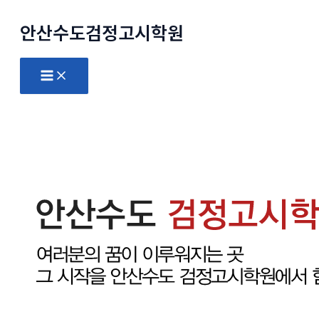
콘
안산수도
검정고시
학원
텐
츠
로
Main
Menu
건
너
뛰
기