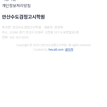
개인정보처리방침
안산수도검정고시학원
회사명: 안산수도검정고시학원 대표자: 반연옥
주소: 15360 경기 안산시 단원구 고잔동 537-6 유창빌딩5층
전화: 031-413-6233
Copyright © 2025 안산수도검정고시학원. All rights reserved.
Created by
Yescall.com
[
관리자
]