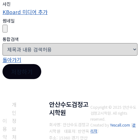
사진
KBoard 미디어 추가
썸네일
통합검색
돌아가기
저장하기
안산수도검정고
개
Copyright © 2025 안산수도
시학원
인
검정고시학원. All rights
reserved.
이
정
회사명: 안산수도검정고
Created by
Yescall.com
[
관
용
보
시학원 대표자: 반연옥
리자
]
약
처
주소: 15360 경기 안산