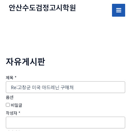
콘
안산수도
검정고시
학원
텐
Mai
츠
로
Men
건
너
뛰
자유게시판
기
제목
*
옵션
비밀글
작성자
*