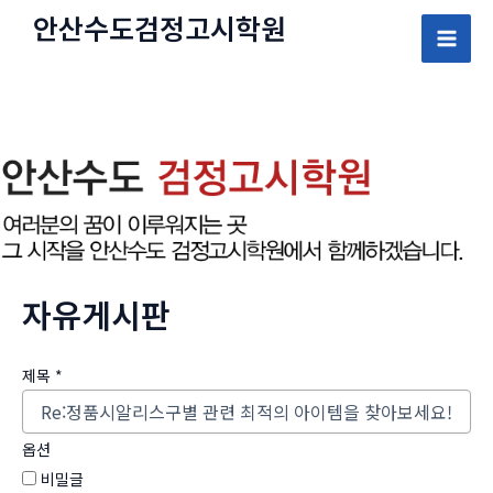
콘
안산수도
검정고시
학원
텐
Mai
츠
로
Men
건
너
뛰
기
자유게시판
제목
*
옵션
비밀글