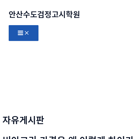
콘
안산수도
검정고시
학원
텐
츠
로
Main
Menu
건
너
뛰
기
자유게시판