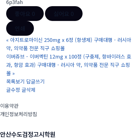
6p3fah
좋아요
0
싫어요
0
인쇄
«
아지트로마이신 250mg x 6정 (항생제) 구매대행 - 러시아
약, 의약품 전문 직구 쇼핑몰
이버쥬브 - 이버멕틴 12mg x 100정 (구충제, 항바이러스 효
과, 항암 효과) 구매대행 - 러시아 약, 의약품 전문 직구 쇼핑
몰
»
목록보기
답글쓰기
글수정
글삭제
이용약관
개인정보처리방침
안산수도검정고시학원