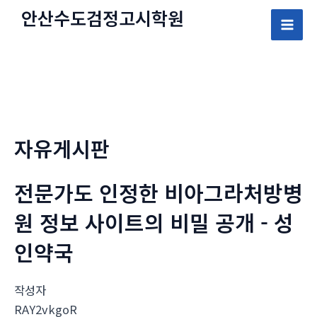
콘
안산수도
검정고시
학원
텐
Mai
츠
로
Men
건
너
뛰
자유게시판
기
전문가도 인정한 비아그라처방병
원 정보 사이트의 비밀 공개 - 성
인약국
작성자
RAY2vkgoR