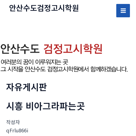
콘
안산수도
검정고시
학원
텐
Mai
츠
로
Men
건
너
뛰
기
자유게시판
시흥 비아그라파는곳
작성자
qFrlu866i