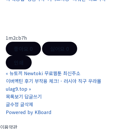
1m2cb7h
좋아요
0
싫어요
0
인쇄
«
뉴토끼 Newtoki 무료웹툰 최신주소
이버멕틴 후기 부작용 체크! - 러시아 직구 우라몰
ulag9.top
»
목록보기
답글쓰기
글수정
글삭제
Powered by KBoard
이용약관