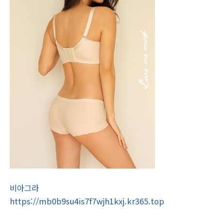
비아그라
https://mb0b9su4is7f7wjh1kxj.kr365.top