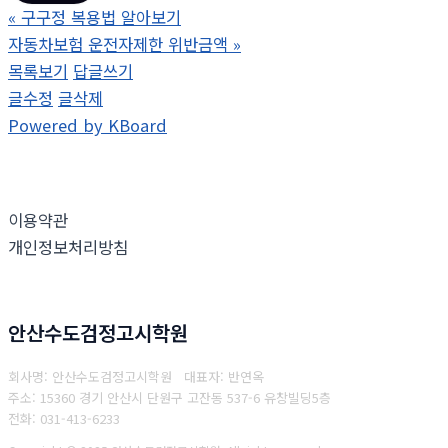
«
구구정 복용법 알아보기
자동차보험 운전자제한 위반금액
»
목록보기
답글쓰기
글수정
글삭제
Powered by KBoard
이용약관
개인정보처리방침
안산수도검정고시학원
회사명: 안산수도검정고시학원 대표자: 반연옥
주소: 15360 경기 안산시 단원구 고잔동 537-6 유창빌딩5층
전화: 031-413-6233