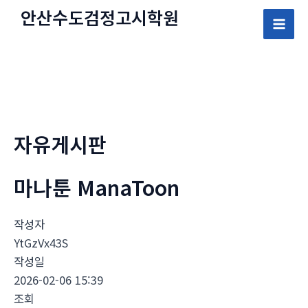
콘
안산수도
검정고시
학원
텐
Mai
츠
로
Men
건
너
뛰
자유게시판
기
마나툰 ManaToon
작성자
YtGzVx43S
작성일
2026-02-06 15:39
조회