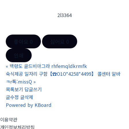
2l3364
좋아요
0
싫어요
0
인쇄
«
백령도 골드비아그라 rhfemqldkrmfk
숙식제공 일자리 구함【☎O1O*4258*4499】 콜센터 알바
ㅋr톡:missQ
»
목록보기
답글쓰기
글수정
글삭제
Powered by KBoard
이용약관
개인정보처리방침