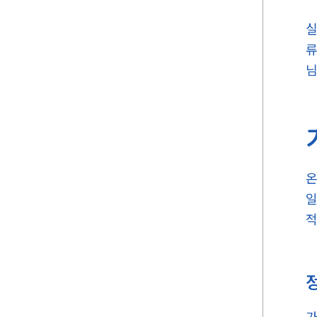
실
류
님
온
일
적
가