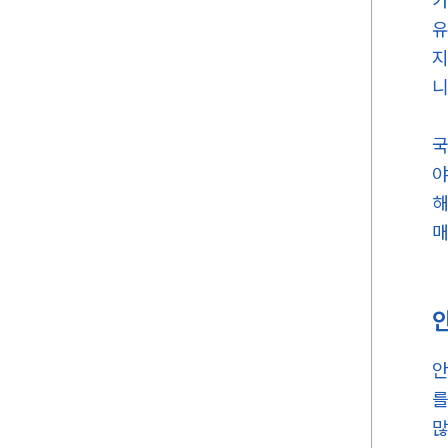
유
지
니
국
야
해
매
안
를
많