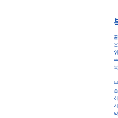
골
은
위
수
복
부
습
하
시
약