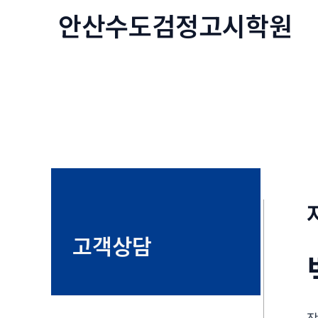
콘
안산수도
검정고시
학원
텐
츠
로
건
너
뛰
기
고객상담