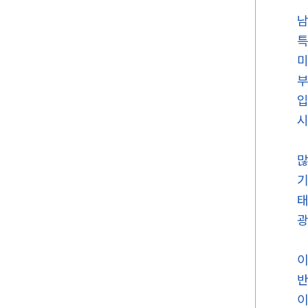
남
특
미
부
입
시
많
기
태
광
이
반
이