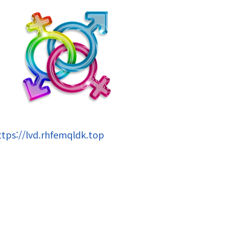
ttps://lvd.rhfemqldk.top