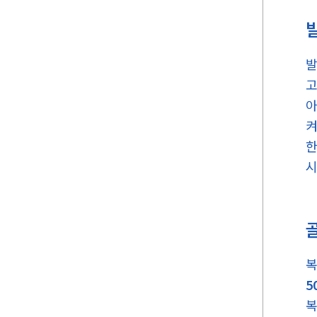
발
고
아
켜
한
시
복
5
복