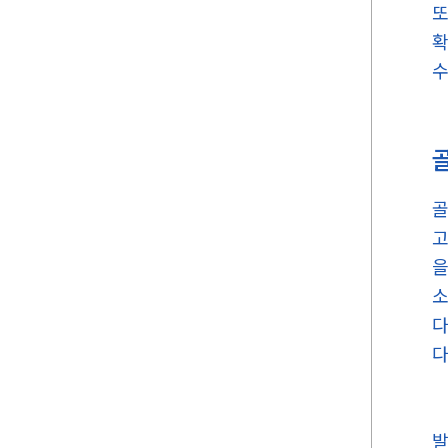
또
확
수
골
고
을
소
다
다
발