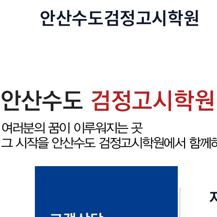
콘
안산수도
검정고시
학원
텐
츠
로
건
너
뛰
기