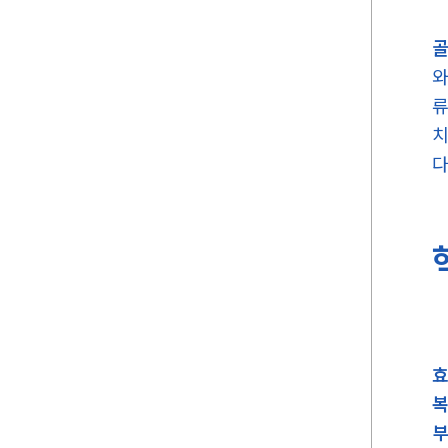
와
류
치
다