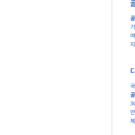
기
며
지
국
3
만
제