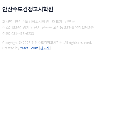
안산수도검정고시학원
회사명: 안산수도검정고시학원 대표자: 반연옥
주소: 15360 경기 안산시 단원구 고잔동 537-6 유창빌딩5층
전화: 031-413-6233
Copyright © 2025 안산수도검정고시학원. All rights reserved.
Created by
Yescall.com
[
관리자
]