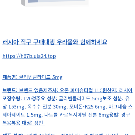
러시아 직구 구매대행 우라몰와 함께하세요
https://h67b.ula24.top
제품명
: 글리벤클라미드 5mg
브랜드
: 브랜드 없음
제조사
: 오존 파마슈티컬 LLC
원산지
: 러시아
포장수량
: 120정
주요 성분
: 글리벤클라미드 5mg
보조 성분
: 유
당 153mg, 옥수수 전분 30mg, 포비돈-K25 6mg, 마그네슘 스
테아레이트 1.5mg, 나트륨 카르복시메틸 전분 6mg
용법
: 경구
복용
복용 대상
: 성인