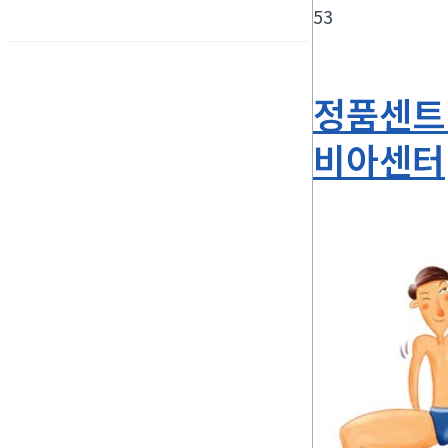
53
정품센트립
비아센터