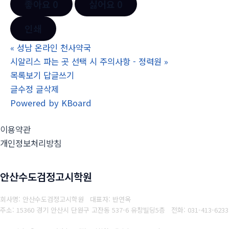
좋아요
0
싫어요
0
인쇄
«
성남 온라인 천사약국
시알리스 파는 곳 선택 시 주의사항 - 정력원
»
목록보기
답글쓰기
글수정
글삭제
Powered by KBoard
이용약관
개인정보처리방침
안산수도검정고시학원
회사명: 안산수도검정고시학원 대표자: 반연옥
주소: 15360 경기 안산시 단원구 고잔동 537-6 유창빌딩5층
전화: 031-413-6233