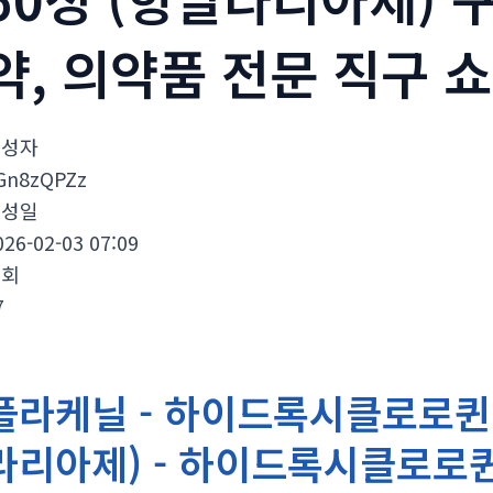
약, 의약품 전문 직구 
작성자
Gn8zQPZz
작성일
026-02-03 07:09
조회
7
플라케닐 - 하이드록시클로로퀸 2
라리아제) - 하이드록시클로로