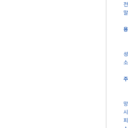
전
말
용
성
소
주