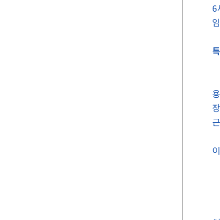
6
특
용
장
근
이