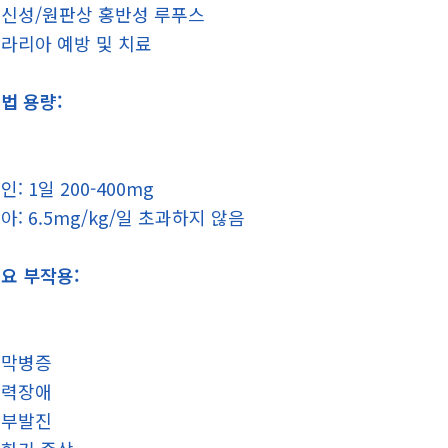
신성/원판상 홍반성 루푸스
라리아 예방 및 치료
법 용량:
인: 1일 200-400mg
아: 6.5mg/kg/일 초과하지 않음
요 부작용:
망막병증
시력장애
피부발진