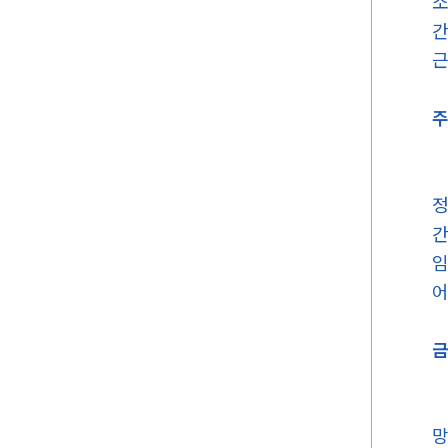
소
주
정
간
임
어
금