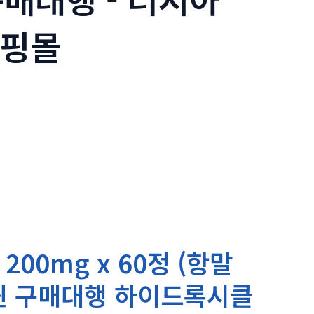
쇼핑몰
00mg x 60정 (항말
퀸 구매대행 하이드록시클