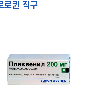
로로퀸 직구