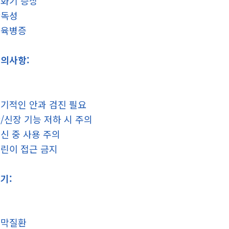
화기 증상
간독성
근육병증
의사항:
기적인 안과 검진 필요
/신장 기능 저하 시 주의
신 중 사용 주의
린이 접근 금지
기:
망막질환