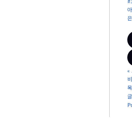
아
«
비
P