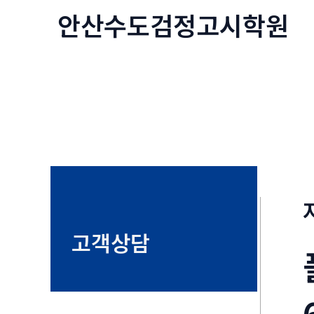
콘
안산수도
검정고시
학원
텐
츠
로
건
너
뛰
기
고객상담