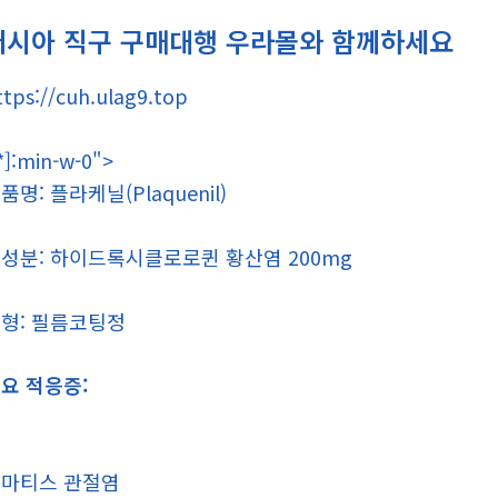
러시아 직구 구매대행 우라몰와 함께하세요
ttps://cuh.ulag9.top
*]:min-w-0">
품명: 플라케닐(Plaquenil)
성분: 하이드록시클로로퀸 황산염 200mg
형: 필름코팅정
요 적응증:
마티스 관절염