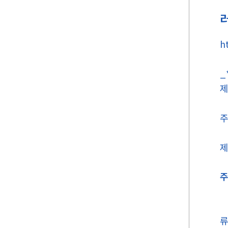
h
_
제
주
제
주
류