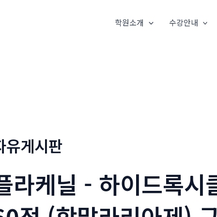
학원소개
수강안내
자유게시판
플라케닐 - 하이드록시클
60정 (항말라리아제) 