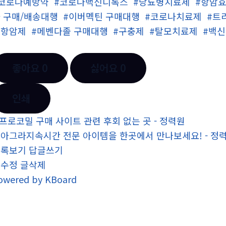
#코로나예방약
#코로나백신디톡스
#당뇨병치료제
#항암
 구매/배송대행
#이버멕틴 구매대행
#코로나치료제
#트
은항암제
#메벤다졸 구매대행
#구충제
#탈모치료제
#백
좋아요
0
싫어요
0
인쇄
프로코밀 구매 사이트 관련 후회 없는 곳 - 정력원
아그라지속시간 전문 아이템을 한곳에서 만나보세요! - 정
목록보기
답글쓰기
글수정
글삭제
owered by KBoard