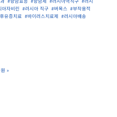
효과
#항암효능
#항암제
#러시아역직구
#러시
리아자비린
#러시아 직구
#버목스
#부작용적
신후유증치료
#바이러스치료제
#러시아배송
력원
»