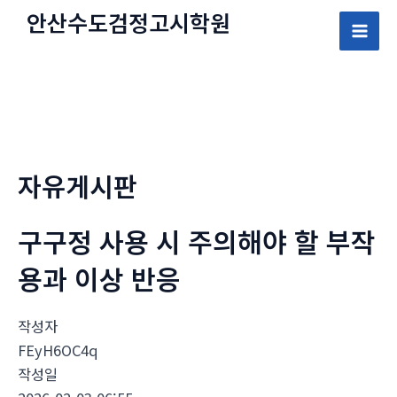
콘
안산수도
검정고시
학원
텐
Mai
츠
로
Men
건
너
뛰
자유게시판
기
구구정 사용 시 주의해야 할 부작
용과 이상 반응
작성자
FEyH6OC4q
작성일