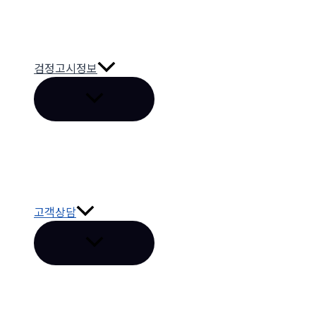
검정고시정보
메
뉴
토
글
고객상담
메
뉴
토
글