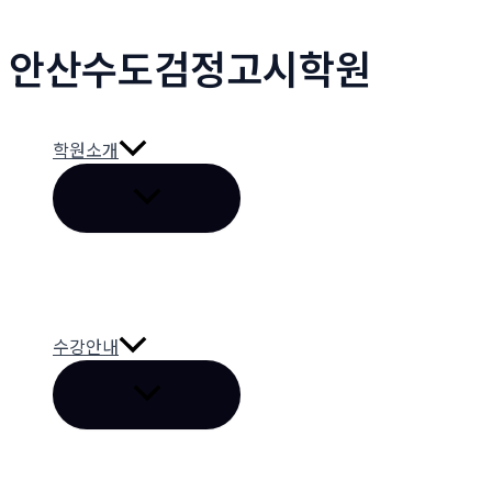
콘
안산수도
검정고시
학원
텐
츠
로
건
학원소개
너
메
뛰
뉴
토
기
글
수강안내
메
뉴
토
글