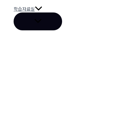
학습자료실
메
뉴
토
글