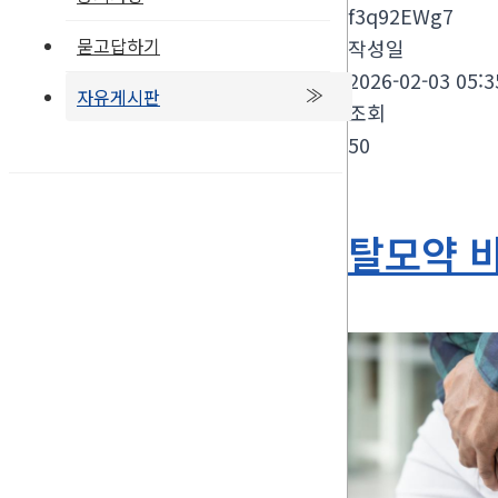
f3q92EWg7
묻고답하기
작성일
2026-02-03 05:3
자유게시판
조회
50
탈모약 비