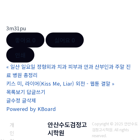
3m31pu
좋아요
0
싫어요
0
인쇄
«
일산 일요일 정형외과 치과 피부과 안과 산부인과 주말 진
료 병원 총정리
키스 미, 라이어(Kiss Me, Liar) 외전 - 웹툰 결말
»
목록보기
답글쓰기
글수정
글삭제
Powered by KBoard
안산수도검정고
개
Copyright © 2025 안산수도
검정고시학원. All rights
시학원
인
reserved.