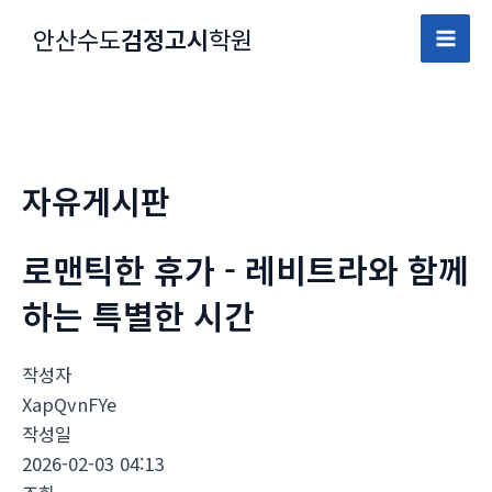
콘
안산수도
검정고시
학원
텐
Mai
츠
로
Men
건
너
자유게시판
뛰
기
로맨틱한 휴가 - 레비트라와 함께
하는 특별한 시간
작성자
XapQvnFYe
작성일
2026-02-03 04:13