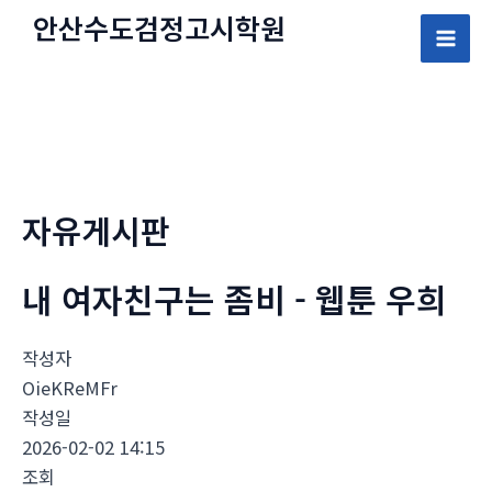
콘
안산수도
검정고시
학원
텐
Mai
츠
로
Men
건
너
뛰
자유게시판
기
내 여자친구는 좀비 - 웹툰 우희
작성자
OieKReMFr
작성일
2026-02-02 14:15
조회