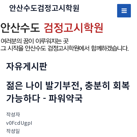
콘
안산수도
검정고시
학원
텐
Mai
츠
로
Men
건
너
뛰
기
자유게시판
젊은 나이 발기부전, 충분히 회복
가능하다 - 파워약국
작성자
v0FcdUgpI
작성일