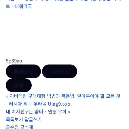
트 - 파워약국
5p39ao
좋아요
0
싫어요
0
인쇄
«
이버멕틴 구매대행 방법과 복용법: 알아두어야 할 모든 것
- 러시아 직구 우라몰 Ulag9.top
내 여자친구는 좀비 - 웹툰 우희
»
목록보기
답글쓰기
글수정
글삭제