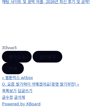
채팅 사이트 및 꽁떡 어플, 2026년 최신 후기 및 공략!
3l3vuo5
좋아요
0
싫어요
0
인쇄
«
웹툰박스 wtbox
Q. 요즘 발기력이 약해졌어요(광명 발기부전)
»
목록보기
답글쓰기
글수정
글삭제
Powered by KBoard