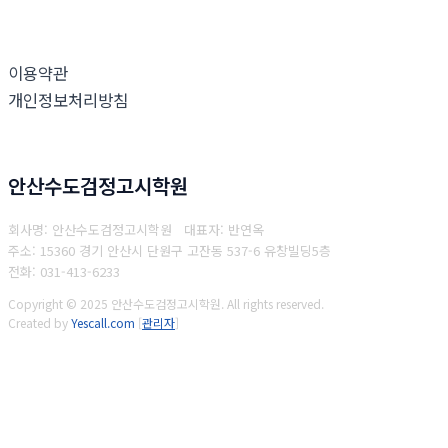
이용약관
개인정보처리방침
안산수도검정고시학원
회사명: 안산수도검정고시학원 대표자: 반연옥
주소: 15360 경기 안산시 단원구 고잔동 537-6 유창빌딩5층
전화: 031-413-6233
Copyright © 2025 안산수도검정고시학원. All rights reserved.
Created by
Yescall.com
[
관리자
]