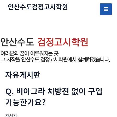
콘
안산수도
검정고시
학원
텐
Mai
츠
로
Men
건
너
뛰
기
자유게시판
Q. 비아그라 처방전 없이 구입
가능한가요?
작성자