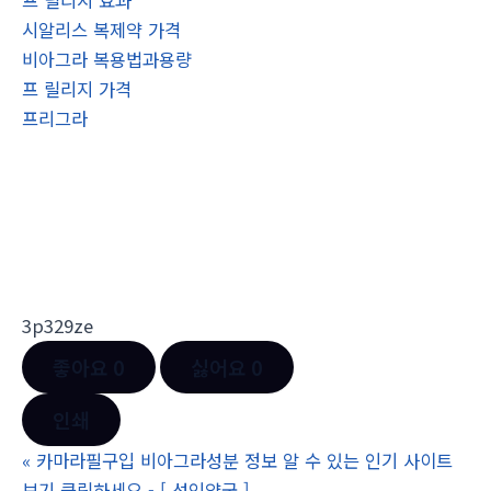
프 릴리지 효과
시알리스 복제약 가격
비아그라 복용법과용량
프 릴리지 가격
프리그라
3p329ze
좋아요
0
싫어요
0
인쇄
«
카마라필구입 비아그라성분 정보 알 수 있는 인기 사이트
보기 클릭하세요 - [ 성인약국 ]