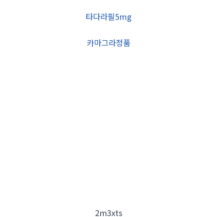
타다라필5mg
카마그라정품
2m3xts