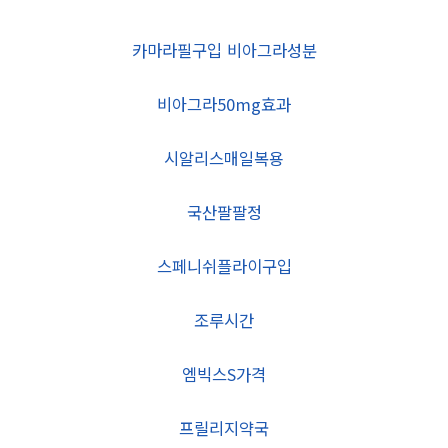
카마라필구입 비아그라성분
비아그라50mg효과
시알리스매일복용
국산팔팔정
스페니쉬플라이구입
조루시간
엠빅스S가격
프릴리지약국