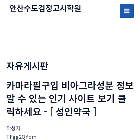
콘
안산수도
검정고시
학원
텐
Mai
츠
로
Men
건
너
뛰
자유게시판
기
카마라필구입 비아그라성분 정보
알 수 있는 인기 사이트 보기 클
릭하세요 - [ 성인약국 ]
작성자
TFgg2QYbm