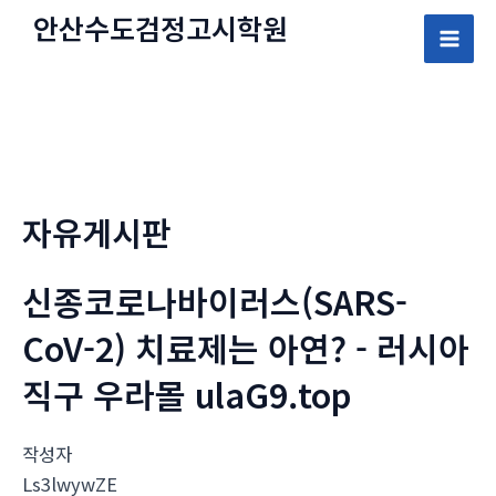
콘
안산수도
검정고시
학원
텐
Mai
츠
로
Men
건
너
뛰
자유게시판
기
신종코로나바이러스(SARS-
CoV-2) 치료제는 아연? - 러시아
직구 우라몰 ulaG9.top
작성자
Ls3lwywZE