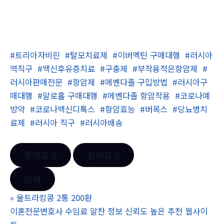
#트리아자비린
#탈모치료제
#이버멕틴 구매대행
#러시아
역직구
#백신후유증치료
#구충제
#부작용적은항암제
#
러시아판매전문
#항암제
#메벤다졸 구입방법
#러시아구
매대행
#알로홀 구매대행
#메벤다졸 항암작용
#코로나예
방약
#코로나백신디톡스
#항암효능
#버목스
#당뇨병치
료제
#러시아 직구
#러시아배송
좋아요
0
싫어요
0
인쇄
«
울트라킹콩 2통 200환
이혼전문변호사 수임료 알찬 정보 신뢰도 높은 추천 웹사이