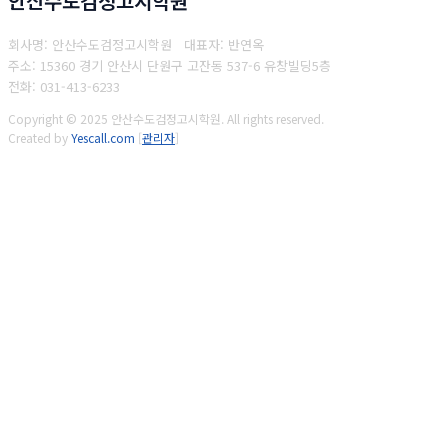
안산수도검정고시학원
회사명: 안산수도검정고시학원 대표자: 반연옥
주소: 15360 경기 안산시 단원구 고잔동 537-6 유창빌딩5층
전화: 031-413-6233
Copyright © 2025 안산수도검정고시학원. All rights reserved.
Created by
Yescall.com
[
관리자
]