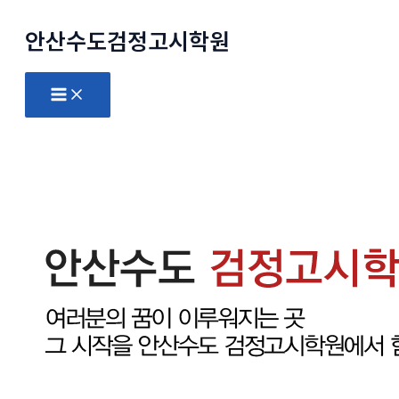
콘
안산수도
검정고시
학원
텐
츠
로
Main
Menu
건
너
뛰
기