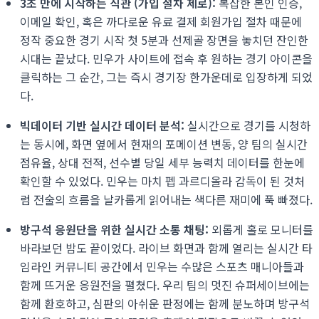
3초 만에 시작하는 직관 (가입 절차 제로):
복잡한 본인 인증,
이메일 확인, 혹은 까다로운 유료 결제 회원가입 절차 때문에
정작 중요한 경기 시작 첫 5분과 선제골 장면을 놓치던 잔인한
시대는 끝났다. 민우가 사이트에 접속 후 원하는 경기 아이콘을
클릭하는 그 순간, 그는 즉시 경기장 한가운데로 입장하게 되었
다.
빅데이터 기반 실시간 데이터 분석:
실시간으로 경기를 시청하
는 동시에, 화면 옆에서 현재의 포메이션 변동, 양 팀의 실시간
점유율, 상대 전적, 선수별 당일 세부 능력치 데이터를 한눈에
확인할 수 있었다. 민우는 마치 펩 과르디올라 감독이 된 것처
럼 전술의 흐름을 날카롭게 읽어내는 색다른 재미에 푹 빠졌다.
방구석 응원단을 위한 실시간 소통 채팅:
외롭게 홀로 모니터를
바라보던 밤도 끝이었다. 라이브 화면과 함께 열리는 실시간 타
임라인 커뮤니티 공간에서 민우는 수많은 스포츠 매니아들과
함께 뜨거운 응원전을 펼쳤다. 우리 팀의 멋진 슈퍼세이브에는
함께 환호하고, 심판의 아쉬운 판정에는 함께 분노하며 방구석