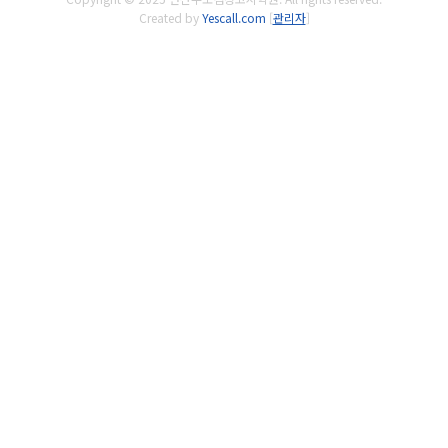
Created by
Yescall.com
[
관리자
]