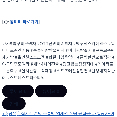
[👉
통티비 바로가기
]
#새벽축구의구원자 #OTT난민의종착지 #방구석스카이박스 #통
티비로순간이동 #손흥민땀방울까지 #버퍼링탈출기 #구독료폭탄
제거반 #올인원스포츠팩 #화질타협은없다 #클릭한번으로직관 #
야구덕후모여라 #새벽4시의전율 #광고없는청정지대 #데이터로
보는축구 #실시간방구석떼창 #스포츠에진심인편 #인생매치직관
러 #스트레스프리스티밍
좋아요
0
싫어요
0
인쇄
«
((공유)) 실시간 폰팅 소통방 역세권 폰팅 공칠공-사 일공사-이