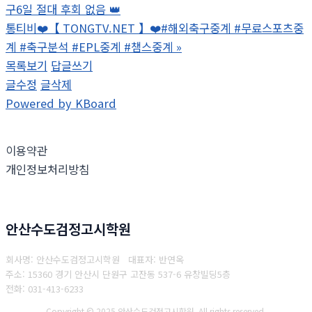
구6일 절대 후회 없음 👑
통티비❤️【 TONGTV.NET 】❤️#해외축구중계 #무료스포츠중
계 #축구분석 #EPL중계 #챔스중계
»
목록보기
답글쓰기
글수정
글삭제
Powered by KBoard
이용약관
개인정보처리방침
안산수도검정고시학원
회사명: 안산수도검정고시학원 대표자: 반연옥
주소: 15360 경기 안산시 단원구 고잔동 537-6 유창빌딩5층
전화: 031-413-6233
Copyright © 2025 안산수도검정고시학원. All rights reserved.