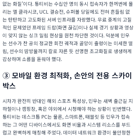
없는 화질'이다. 통티비는 수십만 명의 동시 접속자가 한꺼번에 몰
리는 엘 클라시코, UCL 결승전, 슈퍼볼 당일에도 전혀 흔들림 없
는 탄탄하고 고도화된 서버 인프라를 자랑했다. 무료 중계의 고질
적인 문제였던 프레임 드랍(화면 끊김)이나 실제 경기 상황과 영상
이 맞지 않는 싱크 밀림 현상을 원천 차단한 것이다. 덕분에 민우
는 선수가 찬 공의 정교한 회전 궤적과 골망이 출렁이는 미세한 떨
림, 선수의 땀방울까지 칼로 자른 듯 선명한 초고화질로 생생하게
감상하며 소름을 돋워야 했다.
③ 모바일 환경 최적화, 손안의 전용 스카이
박스
시차가 완전히 반대인 해외 스포츠 특성상, 민우는 새벽 출근길 지
하철이나 캠핑장, 혹은 야외에서 시청해야 하는 상황이 빈번했다.
통티비는 데스크톱 PC는 물론, 스마트폰, 태블릿 등 민우가 접속
하는 그 어떤 디바이스에서도 화면 비율과 시스템 리소스를 부드
럽고 완벽하게 매칭해 주었다. 데이터 네트워크 환경이 불안정한