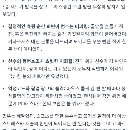
3종 세트가 발목을 잡고 그의 소중한 주말 밤을 무참히 망치기 일
쑤였다.
결정적인 슈팅 순간 화면이 멈추는 버퍼링:
골망을 흔들기 직
전, 혹은 역전타가 터지는 순간 거짓말처럼 화면이 굳어버렸다.
카타르시스 대신 분통을 터뜨리며 모니터를 부술 뻔한 적이 한
두 번이 아니었다.
선수의 등번호조차 흐릿한 저화질:
잔디 위의 선수가 김 씨인지
이 씨인지, 공이 어디로 가고 있는지 도무지 식별하기 어려워
극심한 눈의 피로감만 유발했다.
악성코드와 팝업 광고의 습격:
마우스 클릭 한 번 할 때마다 정
체불명의 광고창이 폭탄처럼 쏟아졌고, 랜섬웨어 감염 위험 때
문에 PC와 스마트폰의 보안은 늘 위태로웠다.
민우는 깨달았다. 스포츠를 향한 순수하고 뜨거운 열정이 더 이상
스트레스와 지출의 원인이 되어서는 안 된다는 것을. 그리고 바로