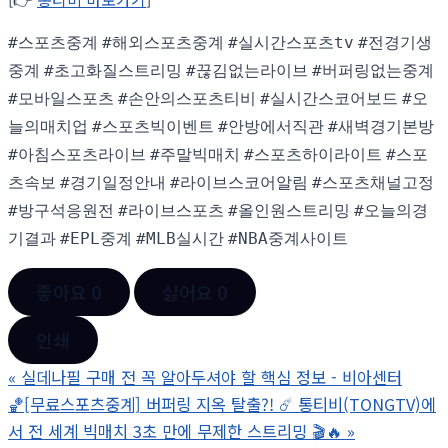
#스포츠중계
#해외스포츠중계
#실시간스포츠tv
#전경기생
중계
#초고화질스트리밍
#끊김없는라이브
#버퍼링없는중계
#모바일스포츠
#손안의스포츠티비
#실시간스코어보드
#오
늘의매치업
#스포츠빅이벤트
#안방에서직관
#새벽경기본방
#아침스포츠라이브
#주말빅매치
#스포츠하이라이트
#스포
츠속보
#경기일정안내
#라이브스코어알림
#스포츠채널고정
#방구석응원전
#라이브스포츠
#올인원스트리밍
#오늘의경
기결과
#EPL중계
#MLB실시간
#NBA중계사이트
좋아요
0
싫어요
0
인쇄
«
실데나필 구매 전 꼭 알아두셔야 할 핵심 정보 - 비아센터
🏀[무료스포츠중계] 버퍼링 지옥 탈출?! ☄️ 통티비(TONGTV)에
서 전 세계 빅매치 3초 만에 무제한 스트리밍 🎬🔥
»