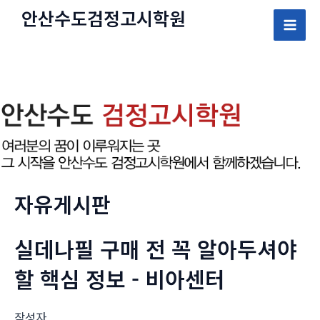
콘
안산수도
검정고시
학원
텐
Mai
츠
로
Men
건
너
뛰
기
자유게시판
실데나필 구매 전 꼭 알아두셔야
할 핵심 정보 - 비아센터
작성자