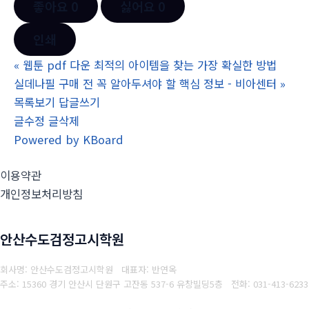
좋아요
0
싫어요
0
인쇄
«
웹툰 pdf 다운 최적의 아이템을 찾는 가장 확실한 방법
실데나필 구매 전 꼭 알아두셔야 할 핵심 정보 - 비아센터
»
목록보기
답글쓰기
글수정
글삭제
Powered by KBoard
이용약관
개인정보처리방침
안산수도검정고시학원
회사명: 안산수도검정고시학원 대표자: 반연옥
주소: 15360 경기 안산시 단원구 고잔동 537-6 유창빌딩5층
전화: 031-413-6233