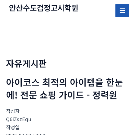
콘
안산수도
검정고시
학원
텐
Mai
츠
로
Men
건
너
뛰
자유게시판
기
아이코스 최적의 아이템을 한눈
에! 전문 쇼핑 가이드 - 정력원
작성자
Q6iZszEqu
작성일