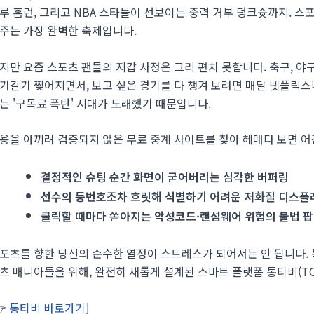
루 홈런, 그리고 NBA 스타들이 선보이는 중력 거부 덩크슛까지. 스
주는 가장 완벽한 축제입니다.
지만 요즘 스포츠 팬들의 지갑 사정은 그리 편치 못합니다. 축구, 야구
기갈기 찢어지면서, 보고 싶은 경기를 다 챙겨 보려면 매달 넷플릭
는 '구독료 폭탄' 시대가 도래했기 때문입니다.
용을 아끼려 검증되지 않은 무료 중계 사이트를 찾아 헤매다 보면 
결정적인 슈팅 순간 화면이 굳어버리는 심각한 버퍼링
선수의 등번호조차 흐릿해 식별하기 어려운 저화질 디스플
클릭할 때마다 쏟아지는 악성코드·랜섬웨어 위험의 불법 팝
포츠를 향한 당신의 순수한 열정이 스트레스가 되어서는 안 됩니다. 
츠 매니아들을 위해, 완전히 새롭게 설계된 스마트 플랫폼 통티비(TO
👉
통티비 바로가기
]