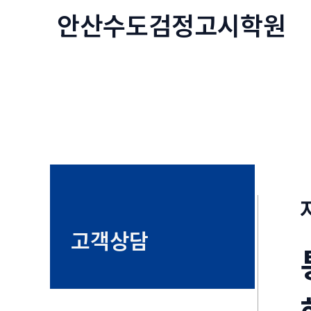
콘
안산수도
검정고시
학원
텐
츠
로
건
너
뛰
기
고객상담