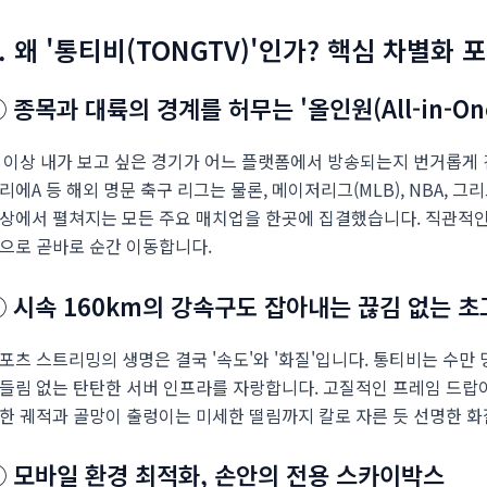
. 왜 '통티비(TONGTV)'인가? 핵심 차별화 
 종목과 대륙의 경계를 허무는 '올인원(All-in-On
 이상 내가 보고 싶은 경기가 어느 플랫폼에서 방송되는지 번거롭게 검
리에A 등 해외 명문 축구 리그는 물론, 메이저리그(MLB), NBA,
상에서 펼쳐지는 모든 주요 매치업을 한곳에 집결했습니다. 직관적인 
으로 곧바로 순간 이동합니다.
② 시속 160km의 강속구도 잡아내는 끊김 없는 
포츠 스트리밍의 생명은 결국 '속도'와 '화질'입니다. 통티비는 수
들림 없는 탄탄한 서버 인프라를 자랑합니다. 고질적인 프레임 드랍이
한 궤적과 골망이 출렁이는 미세한 떨림까지 칼로 자른 듯 선명한 화
③ 모바일 환경 최적화, 손안의 전용 스카이박스