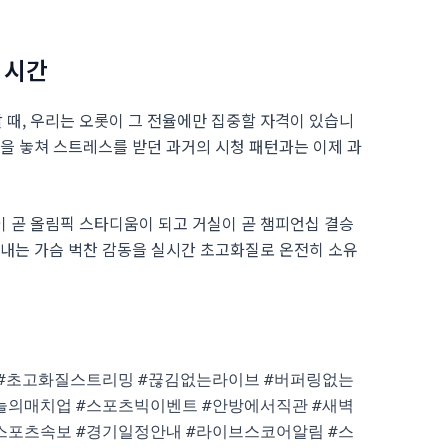
 시간
때, 우리는 오롯이 그 전율에만 집중할 자격이 있습니
면을 놓쳐 스트레스를 받던 과거의 시청 패턴과는 이제 과
 곧 올림픽 스타디움이 되고 거실이 곧 챔피언십 결승
어내는 가슴 벅찬 감동을 실시간 초고화질로 온전히 소유
#초고화질스트리밍
#끊김없는라이브
#버퍼링없는
늘의매치업
#스포츠빅이벤트
#안방에서직관
#새벽
스포츠속보
#경기일정안내
#라이브스코어알림
#스