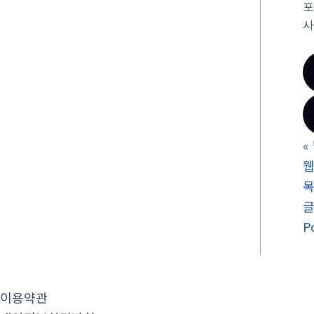
포
사
«
웹
P
이용약관