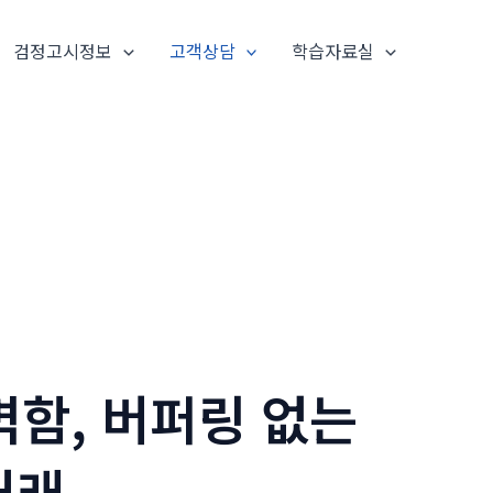
검정고시정보
고객상담
학습자료실
벽함, 버퍼링 없는
거래