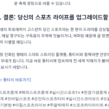
운 축제 광장으로 바꿀 수 있습니다.
4. 결론: 당신의 스포츠 라이프를 업그레이드할
생의 희로애락이 고스란히 담긴 스포츠라는 한 편의 드라마를 감상할 
. 매달 청구되는 구독료의 무게에 짓눌리거나, 버퍼링 때문에 골 장
히 이별할 때입니다.
장 진화된 형태의 스마트 스트리밍 플랫폼, 통티비와 함께라면 안방이
 무대가 됩니다. 지금 바로 통티비에 접속하여 전 세계 빅매치가 뿜
 보시기 바랍니다.
👉
통티비 바로가기
]
스포츠중계
#해외스포츠중계
#실시간스포츠tv
#전경기생중계
계
#모바일스포츠
#손안의스포츠티비
#실시간스코어보드
#오
기본방
#아침스포츠라이브
#주말빅매치
#스포츠하이라이트
#