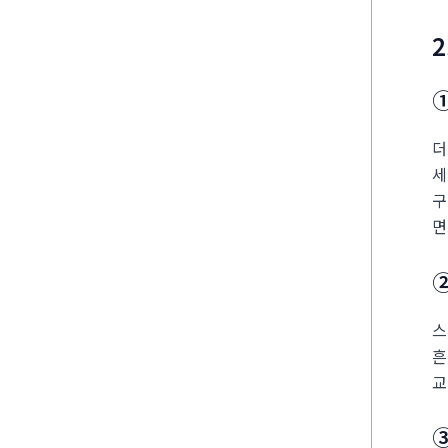
2
①
더
세
구
면
스
흔
교