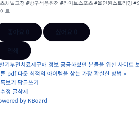
츠채널고정
#방구석응원전
#라이브스포츠
#올인원스트리밍
#
이트
좋아요
0
싫어요
0
인쇄
발기부전치료제구매 정보 궁금하셨던 분들을 위한 사이트 보
툰 pdf 다운 최적의 아이템을 찾는 가장 확실한 방법
»
목록보기
답글쓰기
글수정
글삭제
owered by KBoard