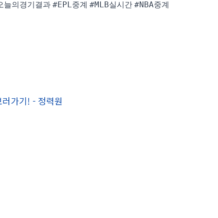
오늘의경기결과
#EPL중계
#MLB실시간
#NBA중계
러가기! - 정력원