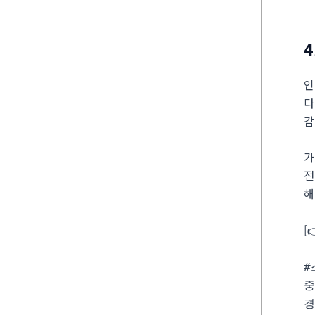
인
다
감
가
전
해
[
#
중
경