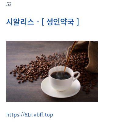
53
시알리스 - [ 성인약국 ]
https://61r.vbff.top