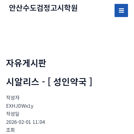
콘
안산수도
검정고시
학원
텐
Mai
츠
로
Men
건
너
뛰
자유게시판
기
시알리스 - [ 성인약국 ]
작성자
EXHJDWx1y
작성일
2026-02-01 11:04
조회