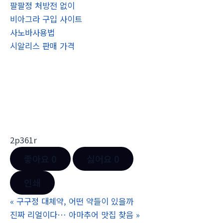
팔팔정 처방전 없이
비아그라 구입 사이트
사노바사용법
시알리스 판매 가격
2p361r
좋아요
0
싫어요
0
인쇄
«
구구정 대체약, 어떤 약들이 있을까
진짜 리얼이다… 아마추어 맛집 찾음
»