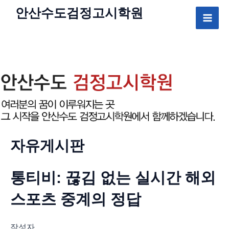
콘
안산수도
검정고시
학원
텐
Mai
츠
로
Men
건
너
뛰
기
자유게시판
통티비: 끊김 없는 실시간 해외
스포츠 중계의 정답
작성자