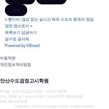
인쇄
«
통티비: 끊김 없는 실시간 해외 스포츠 중계의 정답
영천 맨스토리
»
목록보기
답글쓰기
글수정
글삭제
Powered by KBoard
이용약관
개인정보처리방침
안산수도검정고시학원
회사명: 안산수도검정고시학원 대표자: 반연옥
주소: 15360 경기 안산시 단원구 고잔동 537-6 유창빌딩5층
전화: 031-413-6233
Copyright © 2025 안산수도검정고시학원. All rights reserved.