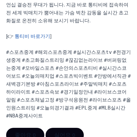
언십 결승전 무대가 됩니다. 지금 바로 통티비에 접속하여
전 세계 빅매치가 뿜어내는 가슴 벅찬 감동을 실시간 초고
화질로 온전히 소유해 보시기 바랍니다.
[👉
통티비 바로가기
]
#스포츠중계
#해외스포츠중계
#실시간스포츠tv
#전경기
생중계
#초고화질스트리밍
#끊김없는라이브
#버퍼링없
는중계
#모바일스포츠
#손안의스포츠티비
#실시간스코
어보드
#오늘의매치업
#스포츠빅이벤트
#안방에서직관
#
새벽경기본방
#아침스포츠라이브
#주말빅매치
#스포츠
하이라이트
#스포츠속보
#경기일정안내
#라이브스코어
알림
#스포츠채널고정
#방구석응원전
#라이브스포츠
#올
인원스트리밍
#오늘의경기결과
#EPL중계
#MLB실시간
#NBA중계사이트
좋아요
0
싫어요
0