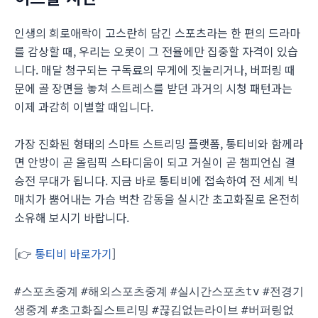
인생의 희로애락이 고스란히 담긴 스포츠라는 한 편의 드라마
를 감상할 때, 우리는 오롯이 그 전율에만 집중할 자격이 있습
니다. 매달 청구되는 구독료의 무게에 짓눌리거나, 버퍼링 때
문에 골 장면을 놓쳐 스트레스를 받던 과거의 시청 패턴과는
이제 과감히 이별할 때입니다.
가장 진화된 형태의 스마트 스트리밍 플랫폼, 통티비와 함께라
면 안방이 곧 올림픽 스타디움이 되고 거실이 곧 챔피언십 결
승전 무대가 됩니다. 지금 바로 통티비에 접속하여 전 세계 빅
매치가 뿜어내는 가슴 벅찬 감동을 실시간 초고화질로 온전히
소유해 보시기 바랍니다.
[👉
통티비 바로가기
]
#스포츠중계
#해외스포츠중계
#실시간스포츠tv
#전경기
생중계
#초고화질스트리밍
#끊김없는라이브
#버퍼링없