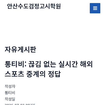
콘
안산수도
검정고시
학원
텐
Mai
츠
로
Men
건
너
뛰
자유게시판
기
통티비: 끊김 없는 실시간 해외
스포츠 중계의 정답
작성자
통티비
작성일