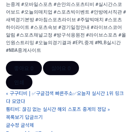
는중계
#모바일스포츠
#손안의스포츠티비
#실시간스코
어보드
#오늘의매치업
#스포츠빅이벤트
#안방에서직관
#
새벽경기본방
#아침스포츠라이브
#주말빅매치
#스포츠
하이라이트
#스포츠속보
#경기일정안내
#라이브스코어
알림
#스포츠채널고정
#방구석응원전
#라이브스포츠
#올
인원스트리밍
#오늘의경기결과
#EPL중계
#MLB실시간
#NBA중계사이트
좋아요
0
싫어요
0
인쇄
«
구구티비 | ✅구글검색 빠른주소✅오늘자 실시간 1위 링크
다 모았다
통티비: 끊김 없는 실시간 해외 스포츠 중계의 정답
»
목록보기
답글쓰기
글수정
글삭제