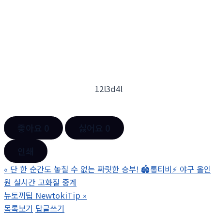
12l3d4l
좋아요
0
싫어요
0
인쇄
«
단 한 순간도 놓칠 수 없는 짜릿한 승부! 🏟️통티비⚡️ 야구 올인
원 실시간 고화질 중계
뉴토끼팁 NewtokiTip
»
목록보기
답글쓰기