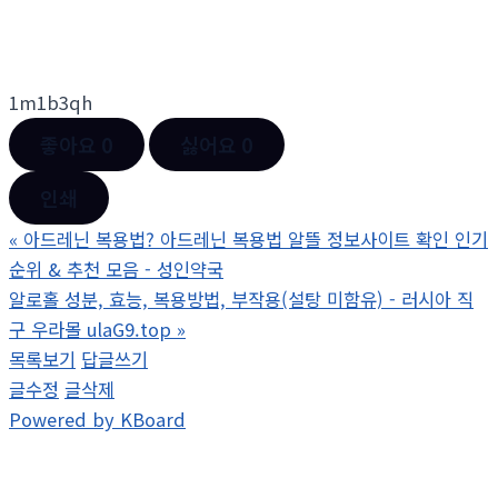
1m1b3qh
좋아요
0
싫어요
0
인쇄
«
아드레닌 복용법? 아드레닌 복용법 알뜰 정보사이트 확인 인기
순위 & 추천 모음 - 성인약국
알로홀 성분, 효능, 복용방법, 부작용(설탕 미함유) - 러시아 직
구 우라몰 ulaG9.top
»
목록보기
답글쓰기
글수정
글삭제
Powered by KBoard