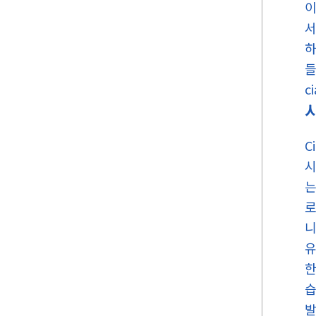
이
서
하
들
c
시
C
시
는
로
니
유
한
습
발