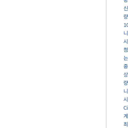
신
량
1
니
시
첨
는
중
상
량
니
시
C
계
최