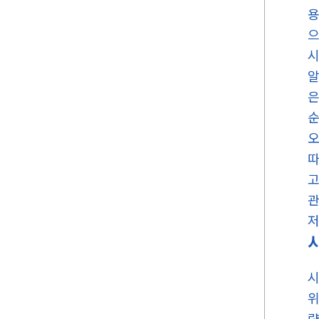
용
으
시
알
은
순
오
따
고
관
저
시
위
량