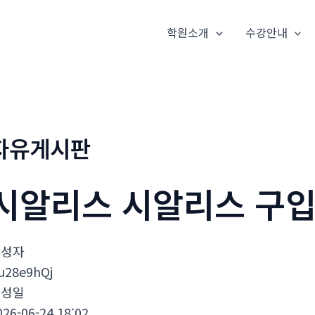
학원소개
수강안내
자유게시판
시알리스 시알리스 구입
작성자
u28e9hQj
작성일
026-06-24 18:02