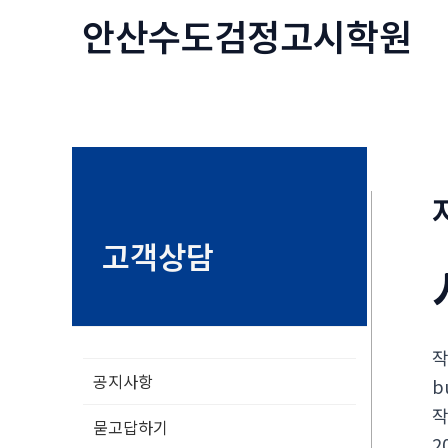
콘
안산수도
검정고시
학원
텐
츠
로
건
너
뛰
기
고객상담
공지사항
b
묻고답하기
2