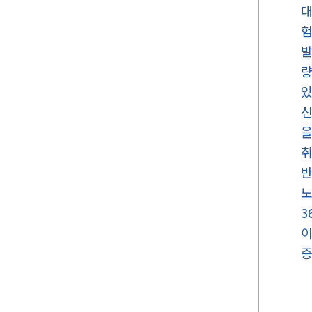
대
험
발
량
있
신
을
취
반
노
3
이
증