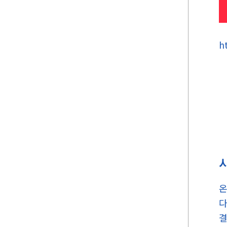
ht
온
다
결