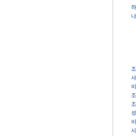
하
나
사
비
성
비
시