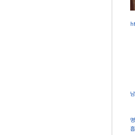
h
남
명
흡