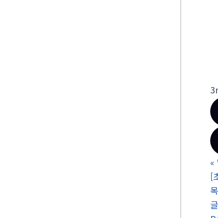
3
«
[