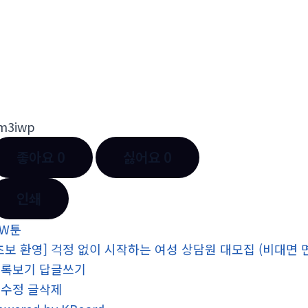
m3iwp
좋아요
0
싫어요
0
인쇄
W툰
초보 환영] 걱정 없이 시작하는 여성 상담원 대모집 (비대면 면접) 
목록보기
답글쓰기
글수정
글삭제