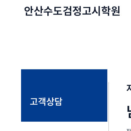
콘
안산수도
검정고시
학원
텐
츠
로
건
너
뛰
기
고객상담