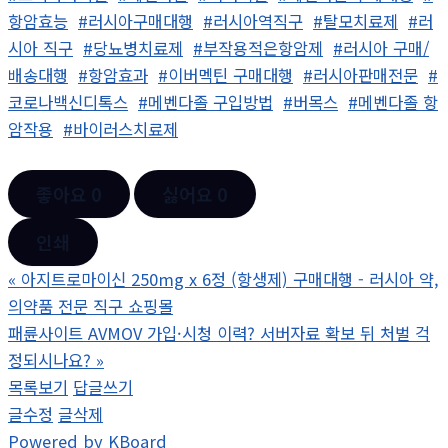
항암효능
#러시아구매대행
#러시아역직구
#탈모치료제
#러
시아 직구
#당뇨병치료제
#부작용적은항암제
#러시아 구매/
배송대행
#항암효과
#이버멕틴 구매대행
#러시아판매전문
#
코로나백신디톡스
#메벤다졸 구입방법
#버목스
#메벤다졸 항
암작용
#바이러스치료제
좋아요
0
싫어요
0
인쇄
«
아지트로마이신 250mg x 6정 (항생제) 구매대행 - 러시아 약,
의약품 전문 직구 쇼핑몰
패륜사이트 AVMOV 가입·시청 이력? 서버자료 확보 뒤 처벌 걱
정되시나요?
»
목록보기
답글쓰기
글수정
글삭제
Powered by KBoard