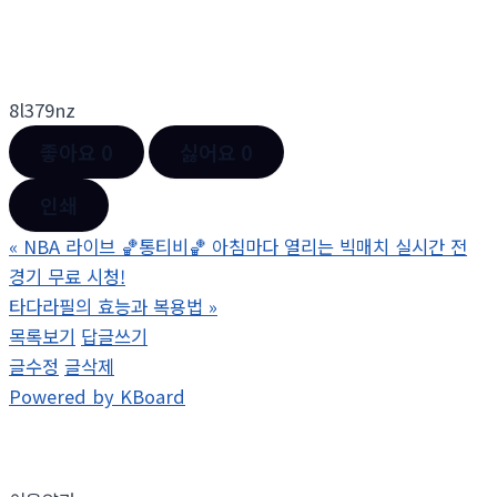
8l379nz
좋아요
0
싫어요
0
인쇄
«
NBA 라이브 🏀통티비🏀 아침마다 열리는 빅매치 실시간 전
경기 무료 시청!
타다라필의 효능과 복용법
»
목록보기
답글쓰기
글수정
글삭제
Powered by KBoard