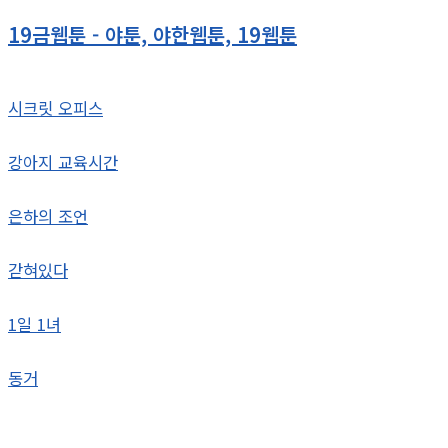
19금웹툰 - 야툰, 야한웹툰, 19웹툰
시크릿 오피스
강아지 교육시간
은하의 조언
갇혀있다
1일 1녀
동거