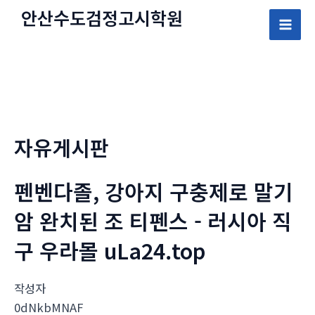
콘
안산수도
검정고시
학원
텐
Mai
츠
로
Men
건
너
뛰
자유게시판
기
펜벤다졸, 강아지 구충제로 말기
암 완치된 조 티펜스 - 러시아 직
구 우라몰 uLa24.top
작성자
0dNkbMNAF