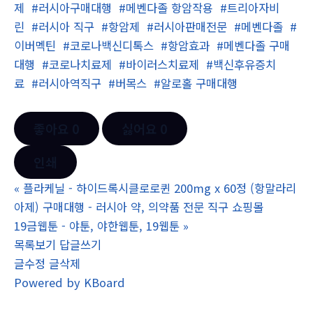
제
#러시아구매대행
#메벤다졸 항암작용
#트리아자비
린
#러시아 직구
#항암제
#러시아판매전문
#메벤다졸
#
이버멕틴
#코로나백신디톡스
#항암효과
#메벤다졸 구매
대행
#코로나치료제
#바이러스치료제
#백신후유증치
료
#러시아역직구
#버목스
#알로홀 구매대행
좋아요
0
싫어요
0
인쇄
«
플라케닐 - 하이드록시클로로퀸 200mg x 60정 (항말라리
아제) 구매대행 - 러시아 약, 의약품 전문 직구 쇼핑몰
19금웹툰 - 야툰, 야한웹툰, 19웹툰
»
목록보기
답글쓰기
글수정
글삭제
Powered by KBoard