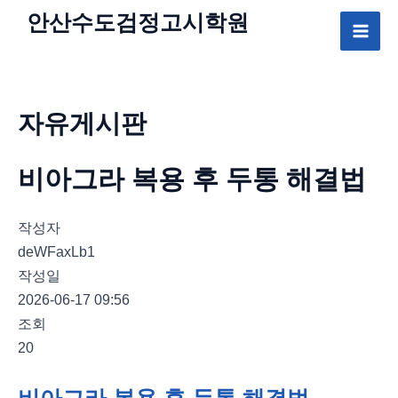
콘
안산수도
검정고시
학원
텐
Mai
츠
로
Men
건
자유게시판
너
뛰
비아그라 복용 후 두통 해결법
기
작성자
deWFaxLb1
작성일
2026-06-17 09:56
조회
20