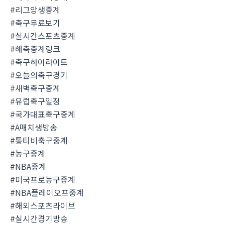
#리그앙생중계
#축구무료보기
#실시간스포츠중계
#해축중계링크
#축구하이라이트
#오늘의축구경기
#새벽축구중계
#유럽축구일정
#국가대표축구중계
#A매치생방송
#통티비축구중계
#농구중계
#NBA중계
#미국프로농구중계
#NBA플레이오프중계
#해외스포츠라이브
#실시간경기방송