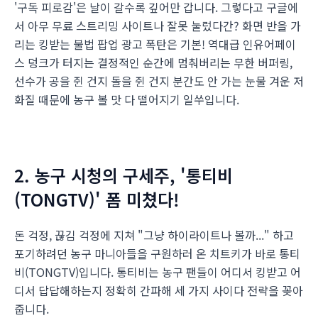
'구독 피로감'은 날이 갈수록 깊어만 갑니다. 그렇다고 구글에
서 아무 무료 스트리밍 사이트나 잘못 눌렀다간? 화면 반을 가
리는 킹받는 불법 팝업 광고 폭탄은 기본! 역대급 인유어페이
스 덩크가 터지는 결정적인 순간에 멈춰버리는 무한 버퍼링,
선수가 공을 쥔 건지 돌을 쥔 건지 분간도 안 가는 눈물 겨운 저
화질 때문에 농구 볼 맛 다 떨어지기 일쑤입니다.
2. 농구 시청의 구세주, '통티비
(TONGTV)' 폼 미쳤다!
돈 걱정, 끊김 걱정에 지쳐 "그냥 하이라이트나 볼까..." 하고
포기하려던 농구 마니아들을 구원하러 온 치트키가 바로 통티
비(TONGTV)입니다. 통티비는 농구 팬들이 어디서 킹받고 어
디서 답답해하는지 정확히 간파해 세 가지 사이다 전략을 꽂아
줍니다.