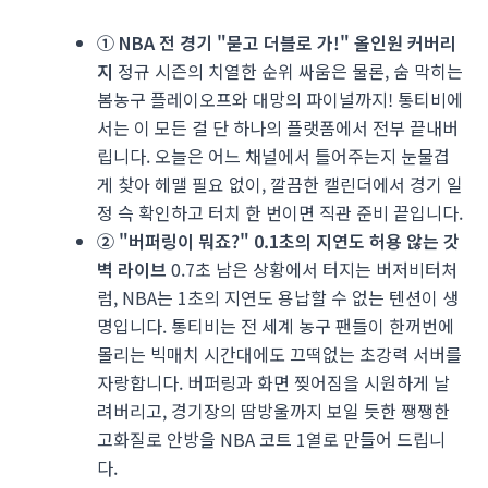
① NBA 전 경기 "묻고 더블로 가!" 올인원 커버리
지
정규 시즌의 치열한 순위 싸움은 물론, 숨 막히는
봄농구 플레이오프와 대망의 파이널까지! 통티비에
서는 이 모든 걸 단 하나의 플랫폼에서 전부 끝내버
립니다. 오늘은 어느 채널에서 틀어주는지 눈물겹
게 찾아 헤맬 필요 없이, 깔끔한 캘린더에서 경기 일
정 슥 확인하고 터치 한 번이면 직관 준비 끝입니다.
② "버퍼링이 뭐죠?" 0.1초의 지연도 허용 않는 갓
벽 라이브
0.7초 남은 상황에서 터지는 버저비터처
럼, NBA는 1초의 지연도 용납할 수 없는 텐션이 생
명입니다. 통티비는 전 세계 농구 팬들이 한꺼번에
몰리는 빅매치 시간대에도 끄떡없는 초강력 서버를
자랑합니다. 버퍼링과 화면 찢어짐을 시원하게 날
려버리고, 경기장의 땀방울까지 보일 듯한 쨍쨍한
고화질로 안방을 NBA 코트 1열로 만들어 드립니
다.