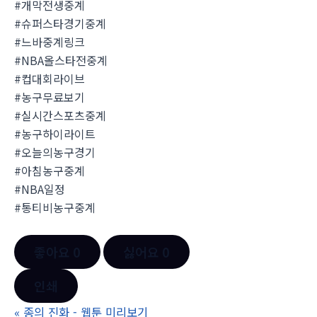
#개막전생중계
#슈퍼스타경기중계
#느바중계링크
#NBA올스타전중계
#컵대회라이브
#농구무료보기
#실시간스포츠중계
#농구하이라이트
#오늘의농구경기
#아침농구중계
#NBA일정
#통티비농구중계
좋아요
0
싫어요
0
인쇄
«
종의 진화 - 웹툰 미리보기