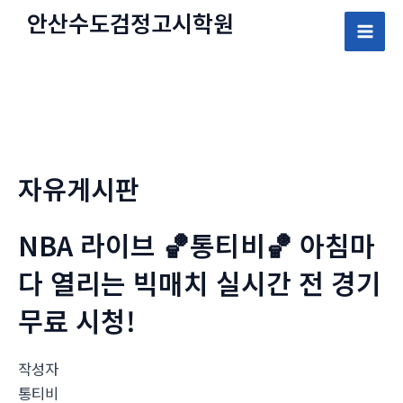
콘
안산수도
검정고시
학원
텐
Mai
츠
로
Men
건
너
뛰
자유게시판
기
NBA 라이브 🏀통티비🏀 아침마
다 열리는 빅매치 실시간 전 경기
무료 시청!
작성자
통티비