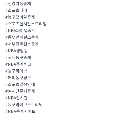
#전경기생중계
#스포츠티비
#농구모바일중계
#스포츠실시간스트리밍
#NBA파이널중계
#동부컨퍼런스중계
#서부컨퍼런스중계
#NBA생방송
#국내농구중계
#NBA중계링크
#농구라이브
#해외농구링크
#스포츠일정안내
#실시간문자중계
#NBA실시간
#농구라이브스트리밍
#NBA중계사이트