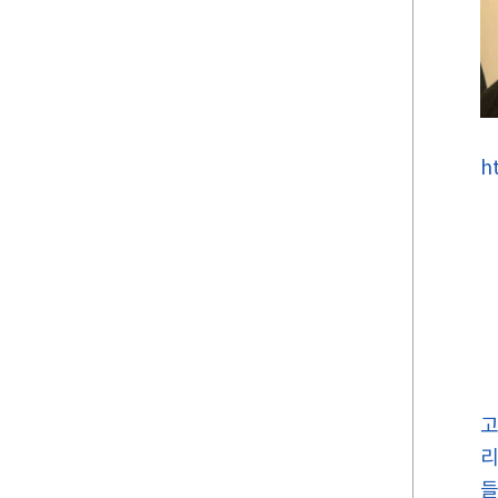
h
고
리
들