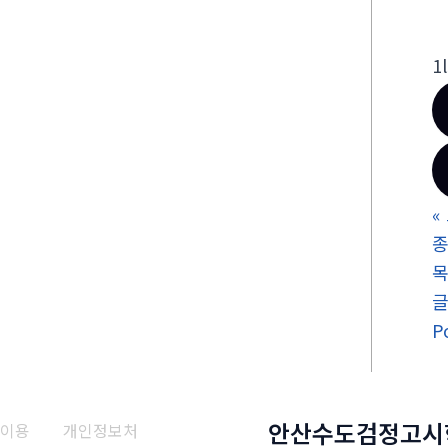
1
«
종
P
안산수도검정고시
이용
개인정보처