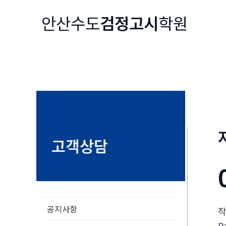
콘
안산수도
검정고시
학원
텐
츠
로
건
너
뛰
기
고객상담
공지사항
R