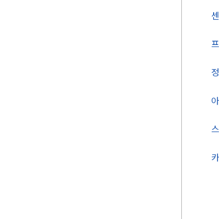
센
프
정
아
스
카