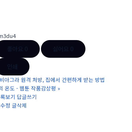
m3du4
좋아요
0
싫어요
0
인쇄
비아그라 원격 처방, 집에서 간편하게 받는 방법
의 온도 - 웹툰 작품감상평
»
목록보기
답글쓰기
글수정
글삭제