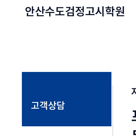
콘
안산수도
검정고시
학원
텐
츠
로
건
너
뛰
기
고객상담