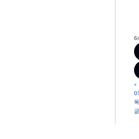
6
«
0