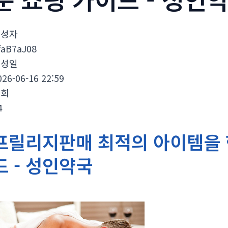
작성자
faB7aJ08
작성일
026-06-16 22:59
조회
4
프릴리지판매 최적의 아이템을 
드 - 성인약국