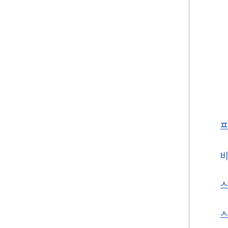
비
스
스