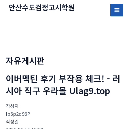
콘
안산수도
검정고시
학원
텐
Mai
츠
로
Men
건
너
뛰
자유게시판
기
이버멕틴 후기 부작용 체크! - 러
시아 직구 우라몰 Ulag9.top
작성자
Ip6p2d96P
작성일