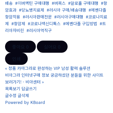
배송
#이버멕틴 구매대행
#버목스
#알로홀 구매대행
#항
암효과
#당뇨병치료제
#러시아 구매/배송대행
#메벤다졸
항암작용
#러시아판매전문
#러시아구매대행
#코로나치료
제
#항암제
#코로나백신디톡스
#메벤다졸 구입방법
#트
리아자비린
#러시아역직구
좋아요
0
싫어요
0
인쇄
«
정품 카마그라로 완성하는 VIP 남성 활력 솔루션
비아그라 인터넷구매 정보 궁금하셨던 분들을 위한 사이트
보러가기! - 비아센터
»
목록보기
답글쓰기
글수정
글삭제
Powered by KBoard