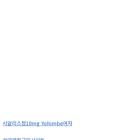
시알리스정10mg Yohimbe여자
카마라필구입사이트