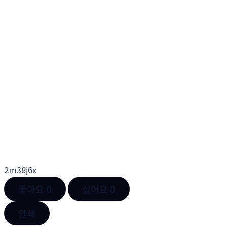
2m38j6x
좋아요
0
싫어요
0
인쇄