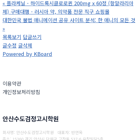
«
플라케닐 - 하이드록시클로로퀸 200mg x 60정 (항말라리아
제) 구매대행 - 러시아 약, 의약품 전문 직구 쇼핑몰
대한민국 불법 애니메이션 공유 사이트 분석: 한 애니의 모든 것
»
목록보기
답글쓰기
글수정
글삭제
Powered by KBoard
이용약관
개인정보처리방침
안산수도검정고시학원
회사명: 안산수도검정고시학원 대표자: 반연옥
주소: 15360 경기 안산시 단원구 고잔동 537-6 유창빌딩5층