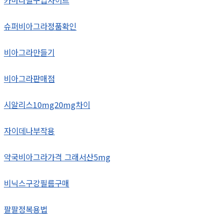
슈퍼비아그라정품확인
비아그라만들기
비아그라판매점
시알리스10mg20mg차이
자이데나부작용
약국비아그라가격 그래서산5mg
비닉스구강필름구매
팔팔정복용법